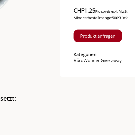
CHF
1.25
Richtpreis exkl. MwSt.
Mindestbestellmenge:
500
Stück
Produkt anfragen
Kategorien
Büro
Wohnen
Give-away
setzt: