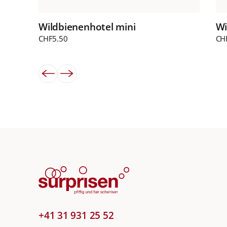
Wi
Wildbienenhotel mini
CH
CHF
5.50
+41 31 931 25 52