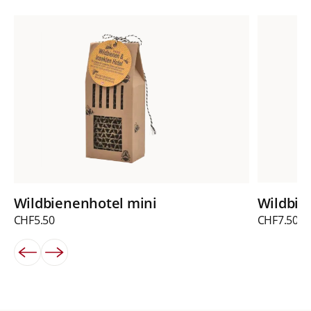
Wildbienenhotel mini
Wildbie
CHF
5.50
CHF
7.50