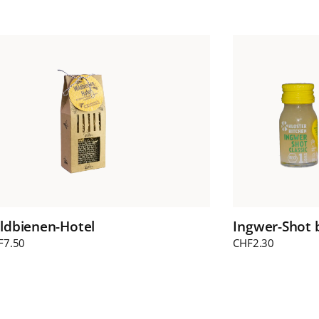
ldbienen-Hotel
Ingwer-Shot 
F
7.50
CHF
2.30