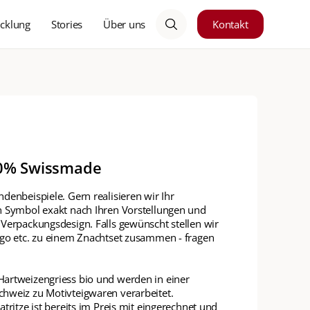
cklung
Stories
Über uns
Kontakt
00% Swissmade
denbeispiele. Gern realisieren wir Ihr
n Symbol exakt nach Ihren Vorstellungen und
 Verpackungsdesign. Falls gewünscht stellen wir
ugo etc. zu einem Znachtset zusammen - fragen
artweizengriess bio und werden in einer
hweiz zu Motivteigwaren verarbeitet.
tritze ist bereits im Preis mit eingerechnet und