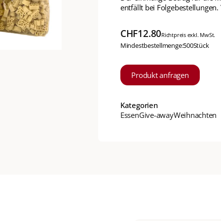
entfällt bei Folgebestellungen.
CHF
12.80
Richtpreis exkl. MwSt.
Mindestbestellmenge:
500
Stück
Produkt anfragen
Kategorien
Essen
Give-away
Weihnachten