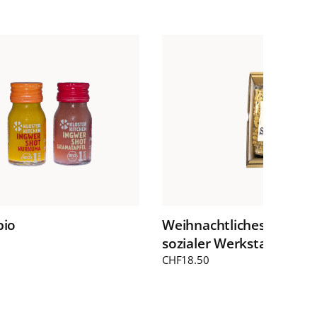
bio
Weihnachtliches Pastase
sozialer Werkstatt
CHF
18.50