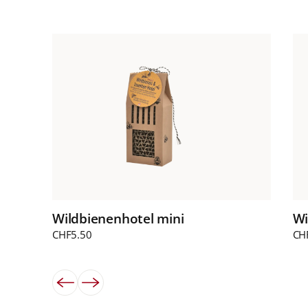
Wi
Wildbienenhotel mini
CH
CHF
5.50